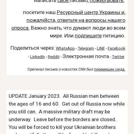
написать
свое
письмо,
пожертвовать
,
посетите наш
Ресурсный центр Украины и,
пожалуйста, ответьте на вопросы нашего
опроса.
Важно знать, что думают люди во всем
мире.
Или
подпишите
петицию
.
Поделиться через:
WhatsApp
-
Telegram
-
LINE
-
Facebook
Электронная почта
-
LinkedIn
-
Reddit
-
-
Twitter
Оригинал письма о новостях CNN был
перемещен сюда.
UPDATE January 2023. All Russian men between
the ages of 16 and 60. Get out of Russia now while
you still can. A massive military draft may be
underway. Leave before the borders are closed.
You will be forced to kill your Ukrainian brothers